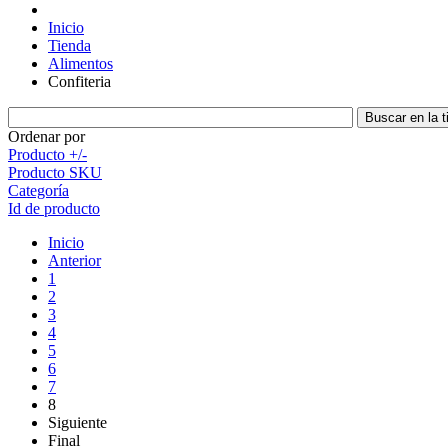
Inicio
Tienda
Alimentos
Confiteria
Ordenar por
Producto +/-
Producto SKU
Categoría
Id de producto
Inicio
Anterior
1
2
3
4
5
6
7
8
Siguiente
Final